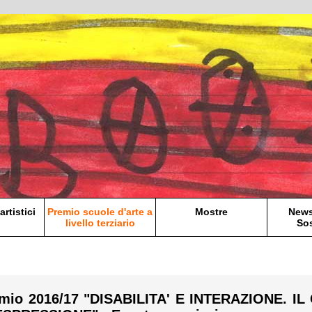
artistici
Premio scuole d'arte a
Mostre
News
livello terziario
Sos
mio 2016/17 "DISABILITA' E INTERAZIONE.