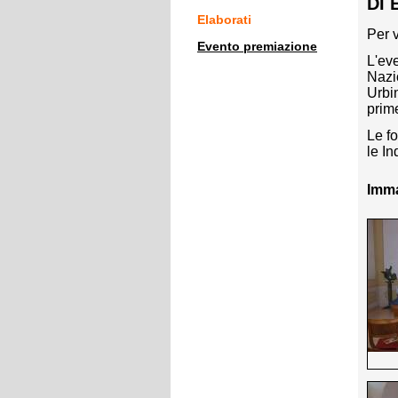
DI 
Elaborati
Per v
Evento premiazione
L'ev
Nazi
Urbi
prime
Le fo
le In
Imma