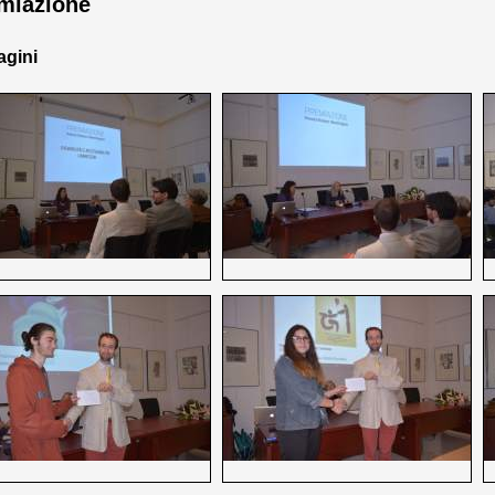
miazione
gini