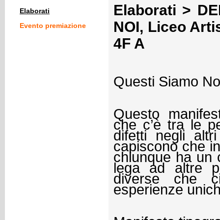
Elaborati > D
Elaborati
NOI, Liceo Arti
Evento premiazione
4F A
Questi Siamo No
Questo manifest
che c’è tra le 
difetti negli al
capiscono che in
chiunque ha un c
lega ad altre 
diverse che c
esperienze unich