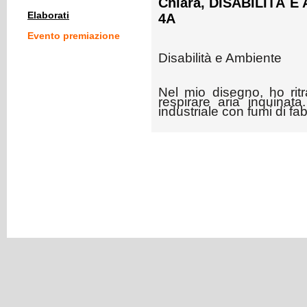
Chiara, DISABILITÀ E 
Elaborati
4A
Evento premiazione
Disabilità e Ambiente
Nel mio disegno, ho rit
respirare aria inquin
ata
industriale con fumi di fa