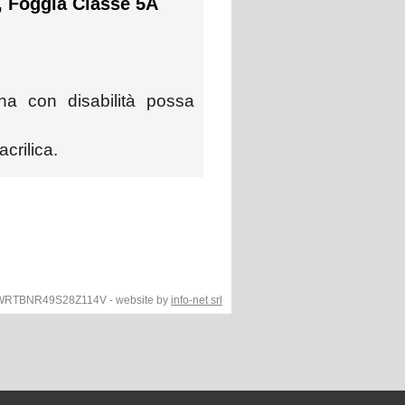
, Foggia Classe 5A
na con disabilità possa
crilica.
F.WRTBNR49S28Z114V - website by
info-net srl