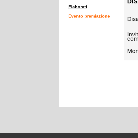
DIS
Elaborati
Evento premiazione
Disa
I
nvi
com
M
on