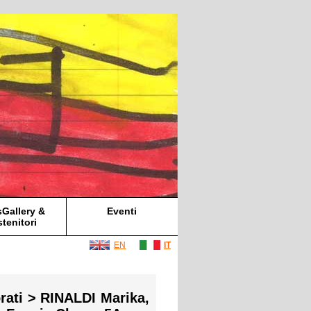
Gallery &
Eventi
tenitori
EN
IT
rati > RINALDI Marika,