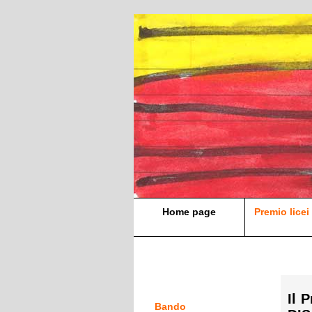
Home page
Premio licei 
Il 
Bando