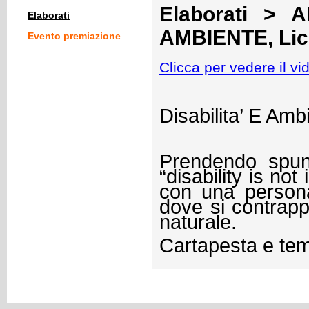
Elaborati > A
Elaborati
AMBIENTE, Liceo
Evento premiazione
Clicca per vedere il vi
Disabilita’ E Amb
Prendendo spunt
“disability is not
con una persona
dove si contrap
naturale.
Cartapesta e te