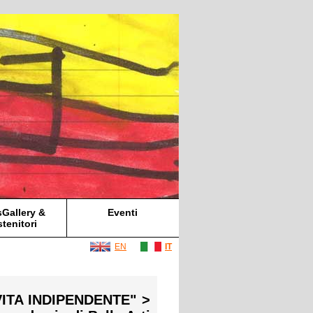
Gallery &
Eventi
tenitori
EN
IT
VITA INDIPENDENTE" >