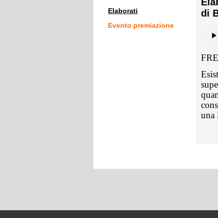
Ela
Elaborati
di 
Evento premiazione
FR
Esis
supe
quan
cons
una 