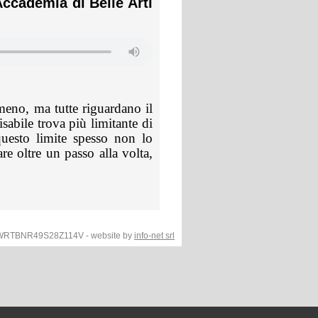
cademia di Belle Arti
e meno, ma tutte riguardano il
sabile trova più limitante di
questo limite spesso non lo
e oltre un passo alla volta,
F.WRTBNR49S28Z114V - website by
info-net srl