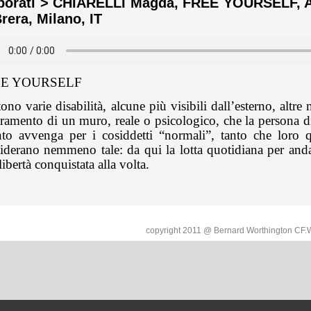
borati > CHIARELLI Magda, FREE YOURSELF, Ac
Brera, Milano, IT
EE YOURSELF
tono varie disabilità, alcune più visibili dall’esterno, altr
ramento di un muro, reale o psicologico, che la persona di
to avvenga per i cosiddetti “normali”, tanto che loro 
iderano nemmeno tale: da qui la lotta quotidiana per andar
libertà conquistata alla volta.
copyright 2011 @ Bernard Worthington C